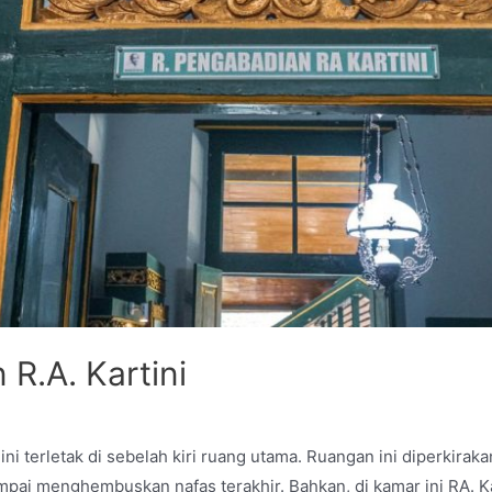
R.A. Kartini
ni terletak di sebelah kiri ruang utama. Ruangan ini diperkirak
pai menghembuskan nafas terakhir. Bahkan, di kamar ini RA. Kar