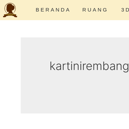
BERANDA
RUANG
3
kartiniremban