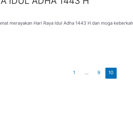
A IDUL ADHA 1443 H
mat merayakan Hari Raya Idul Adha 1443 H dan moga keberka
1
…
9
10