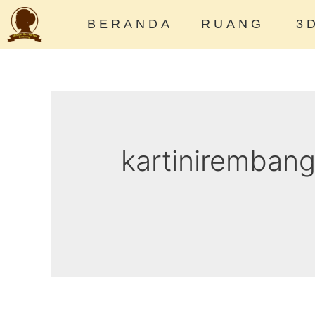
BERANDA
RUANG
3
kartiniremban