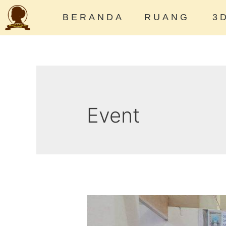
BERANDA
RUANG
3
Event